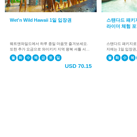
시
어
지
Wet'n Wild Hawaii 1일 입장권
스탠다드 패키
입
라이더 체험 
니
다.
오
웨트앤와일드에서 하루 종일 마음껏 즐겨보세요.
스탠다드 패키지로 
늘
또한 추가 요금으로 와이키키 지역 왕복 셔틀 서비
지에는 1일 입장권
무
스를 추가하실 수 있습니다. 왕복 셔틀 서비스를 추
플로우라이더 체험이
월
화
수
목
금
토
일
월
화
수
목
가하시면 처음 방문하시는 분들도 안심하고 편하게
가 요금으로 와이키
엇
USD 70.15
이용하실 수 있습니다.
가하실 수도 있습니
을
하게 즐기고 싶은 
도
와
드
릴
까
요?
일
정
생