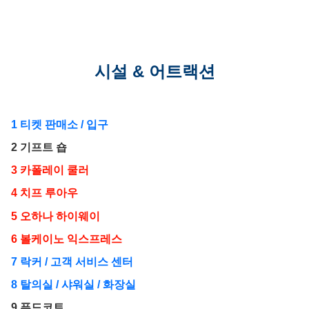
다이닝 & 숍
단체 이벤트
시설 & 어트랙션
안전 가이드
셔틀버스
1 티켓 판매소 / 입구
2 기프트 숍
파크 맵
3 카폴레이 쿨러
언어
4 치프 루아우
日本語
5 오하나 하이웨이
6 볼케이노 익스프레스
한국어
7 락커 / 고객 서비스 센터
8 탈의실 / 샤워실 / 화장실
9 푸드코트