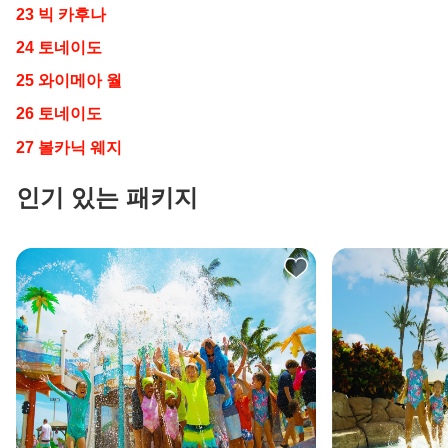
23 빅 카후나
24 토네이도
25 와이메아 월
26 토네이도
27 볼카닉 웨지
Lani
인기 있는 패키지
안
녕
하
세
요,
저
는
당
신
의
AI
컨