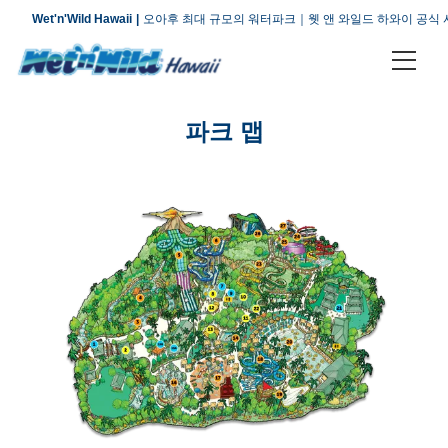
Wet'n'Wild Hawaii
오아후 최대 규모의 워터파크｜웻 앤 와일드 하와이 공식
티켓 & 플랜
파크 맵
어트랙션
오시는 길
회사 소개
자주 묻는 질문
오시는 길
문의하기
이용 안내