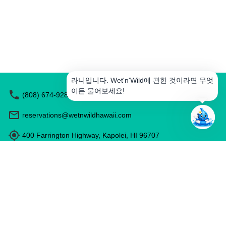
성
액
티
비
티
예
약
라니입니다. Wet'n'Wild에 관한 것이라면 무엇
식
이든 물어보세요!
(808) 674-9283
당
추
천
reservations@wetnwildhawaii.com
하
기
400 Farrington Highway, Kapolei, HI 96707
운영일 및 운영시간은 시즌에 따라 다릅니다.
메
시
지