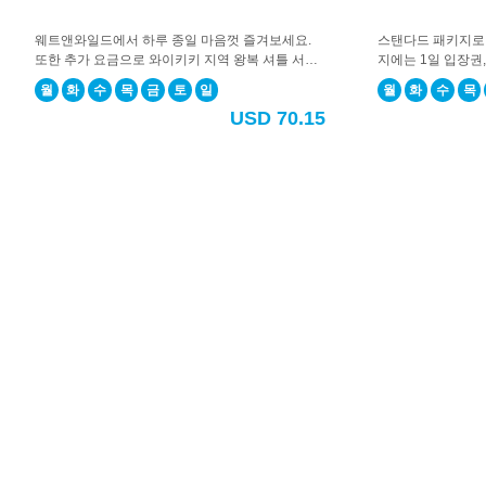
다.
오
웨트앤와일드에서 하루 종일 마음껏 즐겨보세요.
스탠다드 패키지로 
늘
또한 추가 요금으로 와이키키 지역 왕복 셔틀 서비
지에는 1일 입장권
무
스를 추가하실 수 있습니다. 왕복 셔틀 서비스를 추
플로우라이더 체험이
월
화
수
목
금
토
일
월
화
수
목
가하시면 처음 방문하시는 분들도 안심하고 편하게
가 요금으로 와이키
엇
USD 70.15
이용하실 수 있습니다.
가하실 수도 있습니
을
하게 즐기고 싶은 
도
와
드
릴
까
요?
일
정
생
성
액
티
비
티