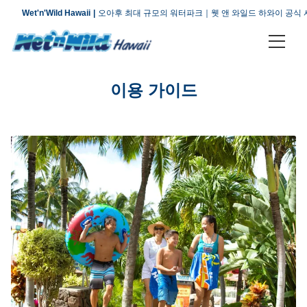
Wet'n'Wild Hawaii
오아후 최대 규모의 워터파크｜웻 앤 와일드 하와이 공식
티켓 & 플랜
이용 가이드
어트랙션
오시는 길
회사 소개
자주 묻는 질문
오시는 길
문의하기
이용 안내