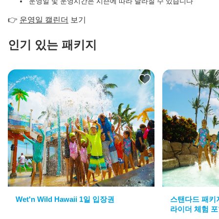
운영일 및 운영시간은 시즌에 따라 달라질 수 있습니다
👉
운영일 캘린더
보기
Lani
인기 있는 패키지
안
녕
하
세
요,
저
는
당
신
의
AI
컨
시
어
지
Wet'n Wild Hawaii 1일 입장권
스탠다드 패키
입
라이더 체험 
니