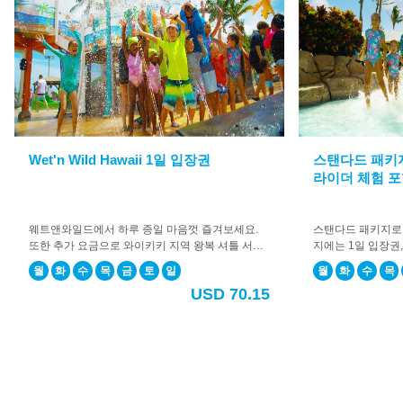
당
신
의
AI
컨
시
어
지
Wet'n Wild Hawaii 1일 입장권
스탠다드 패키
입
라이더 체험 
니
다.
오
웨트앤와일드에서 하루 종일 마음껏 즐겨보세요.
스탠다드 패키지로 
늘
또한 추가 요금으로 와이키키 지역 왕복 셔틀 서비
지에는 1일 입장권
무
스를 추가하실 수 있습니다. 왕복 셔틀 서비스를 추
플로우라이더 체험이
월
화
수
목
금
토
일
월
화
수
목
가하시면 처음 방문하시는 분들도 안심하고 편하게
가 요금으로 와이키
엇
USD 70.15
이용하실 수 있습니다.
가하실 수도 있습니
을
하게 즐기고 싶은 
도
와
드
릴
까