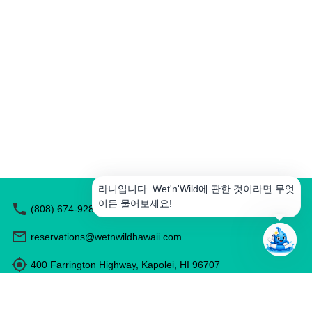
요?
일
정
생
성
액
티
비
티
예
약
라니입니다. Wet'n'Wild에 관한 것이라면 무엇
식
이든 물어보세요!
(808) 674-9283
당
추
천
reservations@wetnwildhawaii.com
하
기
400 Farrington Highway, Kapolei, HI 96707
운영일 및 운영시간은 시즌에 따라 다릅니다.